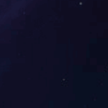
最终，通过这次事件，我们看到了各支战队间日
在迈向更高境界的大趋势。在今后的日子里，相信
的团队崭露头角，为我们带来更加精彩绝伦的比