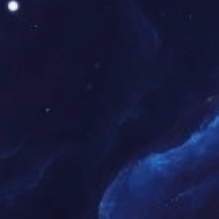
具潜力和影响力的新兴力量之一。他们指出，LN
游戏潮流。
同时，社交媒体上关于这场事件的话题层出不穷
事，都成为网友争相讨论的话题。一时间，各类
一波讨论潮流。这种现象不仅提升了游戏本身的
动态。
此外，一些专业分析师也对这次事件进行了深度
推动中国电竞走向国际舞台，在全球范围内树立
整个产业注入新鲜血液。
4、未来发展趋势展望
LNG战队此次荣耀时刻，无疑给整个王者荣耀职
中，我们可以预见到越来越多的新生力量会不断