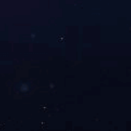
的力量与激
飞盘之路：周强的激情与
切尔西与
岩
坚持在深度
决直播全
2026-06-15
2026-06
联系我们
地址
support@fjxjjj.com