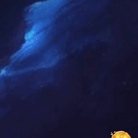
G以其独特风格和卓越实力，有望引领新的
。从选手们个人生活到团队训练背后的故
相关话题迅速攀升至热搜榜，引发了一波又
人气，也让更多人开始关注职业电竞的发展
解析，他们认为这种突破性的成果将进一步
良好形象，同时吸引更多年轻人的参与，为
业赛场注入了一针强心剂。在接下来的赛季
涌现，而传统强队也会加大投入，以保持其