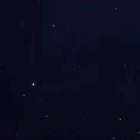
杭州乒乓球队的防反技战
广州攀岩队
术解析与
情：探索攀
2026-06-09
2026-06-22
推荐网站