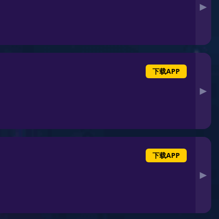
近期，王者荣耀赛事经验榜单的更新引发了广泛的
表现，成功荣登第二名，这一消息瞬间成为电竞
分析LNG战队在此次比赛中的突出表现、榜单更
以及未来的发展趋势。这不仅展示了LNG战队的