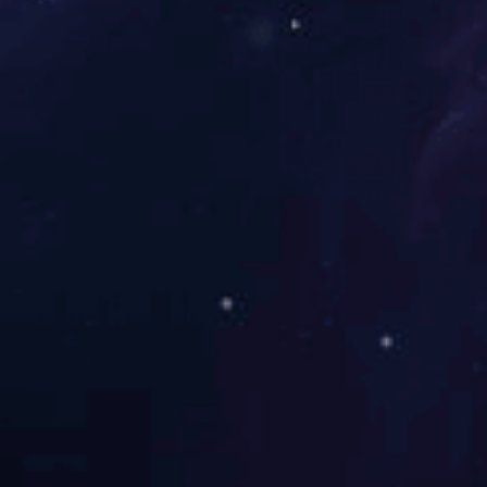
上一篇：
最新英雄联盟战术分析TOP10BLG战…
热门推荐