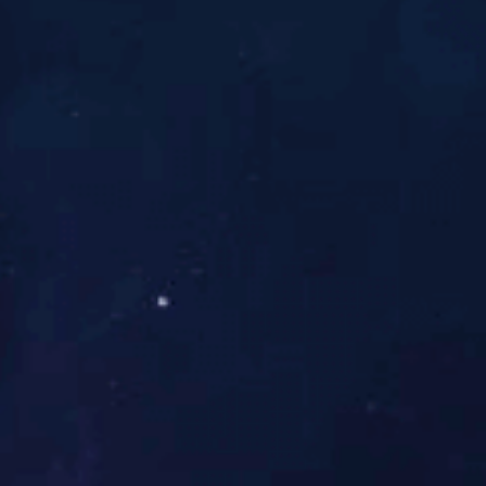
望。
能力与个人技术水平。在各场比赛中，他们
势，取得胜利。尤其是在关键比赛中的冷静
功的重要因素。每位选手都清楚自己的角色
团队氛围不仅提升了整体作战效率，也增强
。
上均表现不俗，包括击杀数、助攻数及死亡
力和竞争优势。这种全面而均衡的发展模
地位。