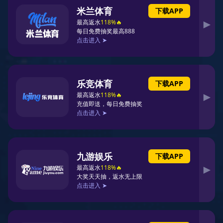
首页
/
体育新闻
/ 正文