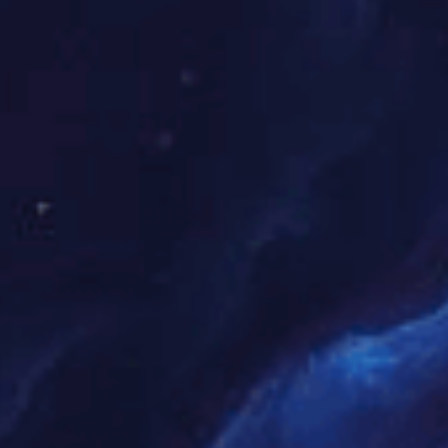
近年来，随着英雄联盟版本不断更新，各支战队也开
始尝试新的策略，而BLG则是其中最具代表性的一
支。他们大胆采用了一些新兴阵容，如双ADC组合
等，以此来争取更高额外伤害。这种创新不仅让对手
措手不及，也让观众看到了不同寻常的新玩法。
另外，在不同阶段，他们也会根据对局情况灵活调整
战略。例如，在落后的情况下，他们会选择更加激进
的发展路线，通过快速推进塔楼或者奇袭敌人来逆转
局势。而当处于领先时，则会采取更为保守的方法，
加强防守并逐步扩大经济差距，以确保胜利。
此外，BLG还十分注重研究对手的数据与特点，根据
每个对局调整阵容与打法。在这一过程中，他们往往
能够找到敌方弱点，从而制定针对性的计划。这种灵