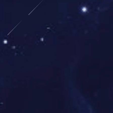
向，让人印象深刻。
其次，打野选手也发挥着至关重要的作用。在赛季初
期，他凭借极具侵略性的打法频繁入侵敌方野区，为
队友创造了大量资源优势。同时，他也展现出了极强
的判断力，总能选择最佳时机进行gank，有效帮助其
他线上的选手建立领先优势。
最后，作为辅助位置的选手则承担起保护和开团的重
要职责。他稳健而果断的决策使得他成为了球队不可
或缺的一部分。在许多场次中，他都能利用自己精湛
的技术为主力输出创造机会，同时又能承受来自敌方
的重要伤害，将自身价值最大化。
3、创新战术应用