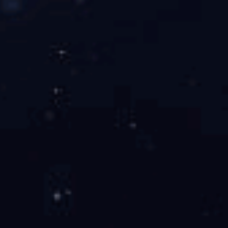
联系我们
地址
support@fjxjjj.com
华体会体育
华体会体育-华体会官网（hth.com）为用户提供稳定高效的华体会
hth官网、登录、入口、网页版、手机app下载、最新注册链接等功
能一应俱全，访问路径清晰便捷，华体会体育平台融合足球赛事资
讯、篮球比赛数据及实时比分更新内容，带来丰富全面的体育体验。
App下载
关于我们
隐私政策
合作条款
网站地图