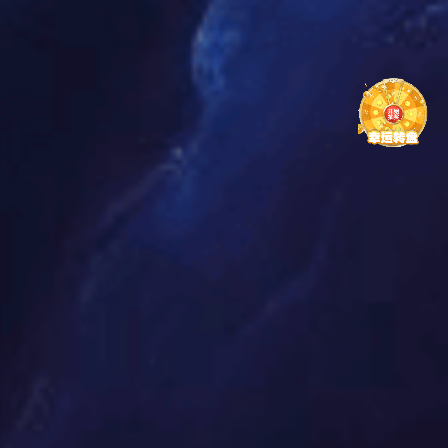
活变通和临场应变能力，使他们始终保持竞争力，并
且给观众带来了更多惊喜。
4、引领游戏潮流
随着时间推移，BLG已经不仅仅是一支优秀的战队，
更成为了行业内公认的潮流引领者。无论是他们所使
用的新型阵容还是独特策略，都影响着其他职业战队
的发展方向。不少对手纷纷模仿其打法，希望借此提
升自己的竞技水平，这足以证明 BLG 的影响力之大。
与此同时，BLG还积极参与社区互动，与粉丝分享自
己的经验与心得。他们通过直播平台展示训练过程，
以及各类技巧解析，让更多玩家了解到高水平职业赛
事背后的努力。此外，这样做不仅增强了粉丝黏性，
也推动了整个电竞生态的发展。