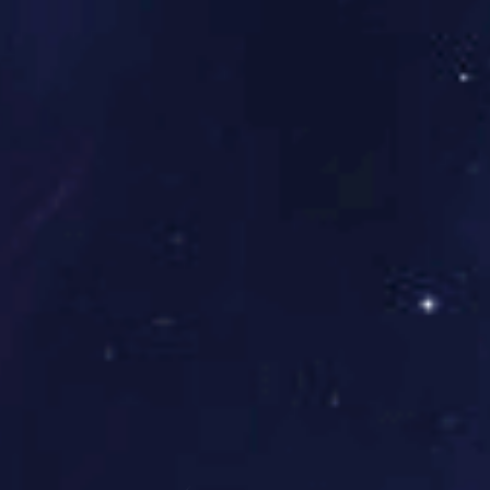
能释放上的精准，更在于心理层面的信任，使得整个
团队如同一台运转自如的机器。
最后，BLG在比赛过程中善于利用视野控制来加强团
队合作。他们会通过合理布置眼位和定点侦查来获取
敌方动态，从而制定针对性的战略。这种高度的信息
共享机制让整个队伍始终保持警觉，有效避免被敌方
抓住机会。
2、关键选手表现
除了强大的团队协作外，BLG还有一些关键选手以其
卓越表现吸引了众多关注。其中，中单选手以其超高
爆发能力和灵活操作著称，他不仅能为球队提供稳定
输出，还能在关键时刻为全队扭转局势。他的一些精
彩瞬间，比如一次完美的大招，可以瞬间改变团战走