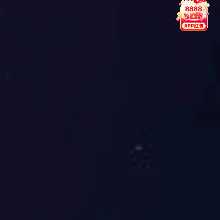
展望未来，我们有理由相信 BLG 战队将在接下来的比
赛中继续发挥出色，再创佳绩。同时，他们也将持续
推动电子竞技不断发展，同时带动周围年轻人的热情
与梦想，让我们期待这支充满潜力与激情的团队带给
我们的更多惊喜！
上一篇：
切尔西与成都蓉城历史交锋回顾及…
下一篇：
王者荣耀赛事经验榜单更新LNG战