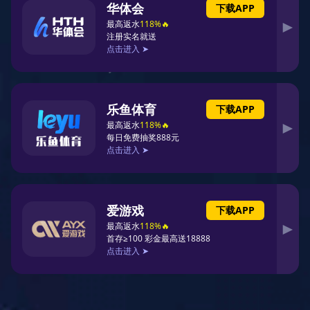
2026-06-04 22:17
17 次阅读
西甲联赛最高积分排名：西甲历史上积分
最高的球队及排名分析
西甲联赛作为欧洲足坛最具影响力的顶级联赛之一，
其历史积分排名不仅体现了球队的竞技实力，更折射
出不同时代的战术风格与联赛格局。本文将从四个维
度深入分析西甲历史上积分最高的球队及其排名，揭
示这些传奇赛季背后的成功密码。从巴塞罗那与皇家
马德里的世纪对决，到马德里竞技的异军突起，从单
赛季积分破百的壮举到持续统治力的维持，每一组数