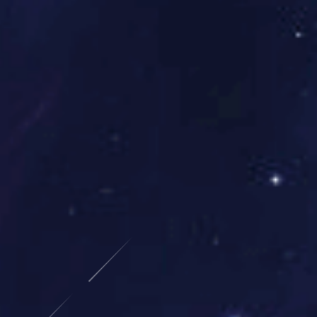
现出顽强拼搏的一面。这种交锋不仅是技术上的较
量，更是心理上的博弈。
虽然具体交手次数不多，但每次对决都给双方带来了
深刻影响。切尔西向成都蓉城展示了高水平职业足球
的魅力，而成都蓉城也通过这样的机会提升了自己的
知名度，推动了本土球员的发展。因此，两队之间的
每一次相遇都具有重要意义，不仅是比分上的较量，
更是一种文化和理念的交流。
2、切尔西的发展历程
切尔西足球俱乐部自创立以来经历了多个阶段，从早
期默默无闻到后来逐渐崛起，其背后离不开一系列关
键人物和事件。在1965年，切尔西获得他们首个主要
奖杯——足总杯，这为俱乐部打下了坚实基础。在70