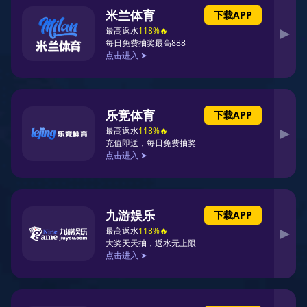
首页
/
体育新闻
/ 正文