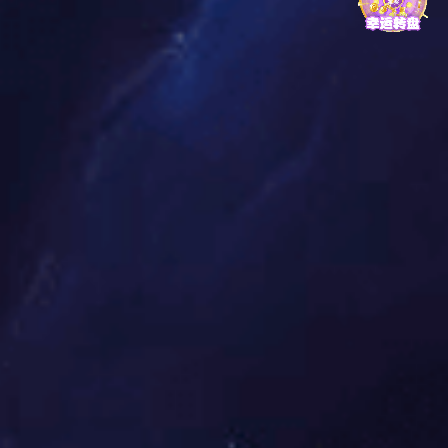
优秀的团队是企业成功的重要基石，因此加强团队协
作与文化建设，是WE持续发展的又一关键点。在这方
面，公司倡导开放式沟通文化，鼓励员工之间分享想
法与经验。这种互动不仅提升了工作氛围，还激发了
员工创造力，为公司的创新发展源源不断提供动力。
除了倡导开放交流外， WE还注重人才培养与职业发
展规划，通过定期举办培训课程及职业发展研讨会，
让员工不断更新知识技能。同时，为表现优秀者提供
晋升机会，以此增强员工归属感，激励他们为公司贡
献更多力量。
最后，在团队合作项目中，引入跨部门协作机制，使
不同职能部们之间形成合力，共同推进项目进展。这
种跨界合作不仅可以整合各方资源，还能有效打破部