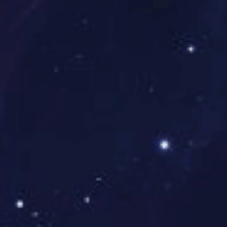
的抓地力。至于红土场，则需要具有良好排水性的网
球鞋，这样可以避免泥土积聚导致滑倒。
2、关注鞋底材料与设计
其次，选择高性能网球鞋时，要特别关注其鞋底材料
和设计。常见的材料有橡胶、EVA和TPU等，每种材
料都有其独特优势。例如，橡胶外底能够提供卓越的
抓地力，而EVA则以其轻便和缓震效果受到青睐。
除了材质外，鞋底设计也是不可忽视的一部分。不同
模式（如波浪形或人字型）的纹路会影响到运动员在
场上的移动能力和稳定性。有些专业品牌还会推出专
门针对某一类场地特点设计的特殊外底，这样能够进
一步提升运动表现。
同时，良好的避震系统也是一双高性能网球鞋必备条