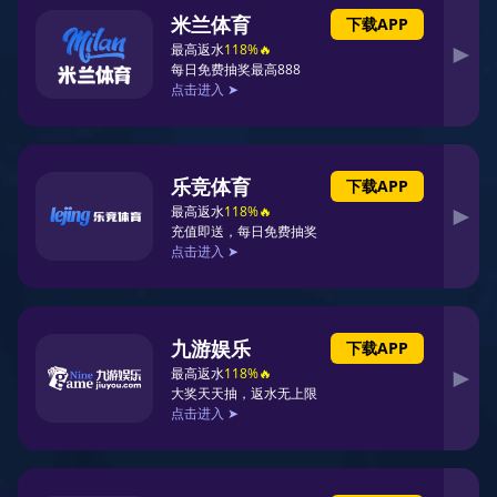
首页
/
体育新闻
/ 正文