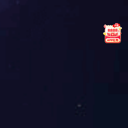
希望通过本指南，各位爱好者能够更清晰、更科学地
进行购物决策，为自己的竞技生涯增添助力。不论是
初学者还是职业选手，都应该重视这一重要装备，为
自己的每一次挥拍做好充分准备！
上一篇：
重磅专题：探讨WE在运营革新中的新…
下一篇：
英雄联盟深度解析：揭开IG战队默契