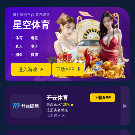
立即注册
华体会体育
官网 · 权威
体育数据平台
华体会体育 OFFICIAL WEBSITE
自2022年创立以来，
华体会体育
致力于为用户提供包
括NBA、英超、欧洲杯、LPL在内的热门赛事直播与数
据服务，广受用户信赖。
立即下载华体会体育APP