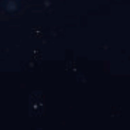
联系我们
地址
support@fjxjjj.com
华体会体育
华体会体育-华体会官网（hth.com）为用户提供稳定高效的华体会
hth官网、登录、入口、网页版、手机app下载、最新注册链接等功
能一应俱全，访问路径清晰便捷，华体会体育平台融合足球赛事资
讯、篮球比赛数据及实时比分更新内容，带来丰富全面的体育体验。
App下载
关于我们
隐私政策
合作条款
网站地图
© 2026 华体会体育 版权所有 · 保留所有权利