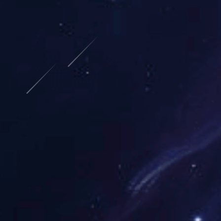
切尔西与勒沃库森精彩对决
直播全程回顾与分析