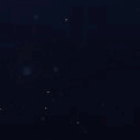
的节奏解析与
网球装备选购指南：如何
足球传奇
挑选适合你
生与足球
2026-07-07
2026-07
联系我们
地址
support@fjxjjj.com
最
体