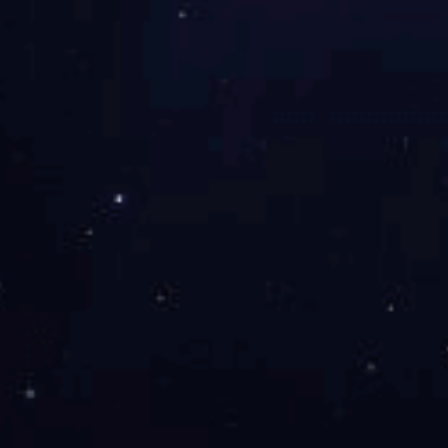
足球明星对决选择你的偶
武汉网球队
像壁纸尽
未来发展
2026-08-06
2026-06-18
推荐网站