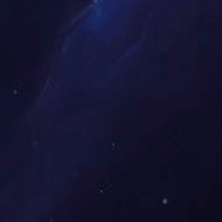
来更强劲的对手挑战。
而对于勒沃库森来说，此役虽败犹荣，他们展现
接下来的联赛和杯赛中，如果能继续保持这样的
会收获更多胜利。同时，这样精彩纷呈的赛事也
良性循环。
总结：
综上所述，本场切尔西与勒沃库森之间的精彩对
动且富有教育意义的课。在关注技术层面的同时
志力所带来的巨大推动力。这些因素共同构成了
也为未来年轻一代树立了榜样。
未来，无论是个人还是团队，都期待能从此次交
绩。而正是这样的激情碰撞，让足球运动焕发出