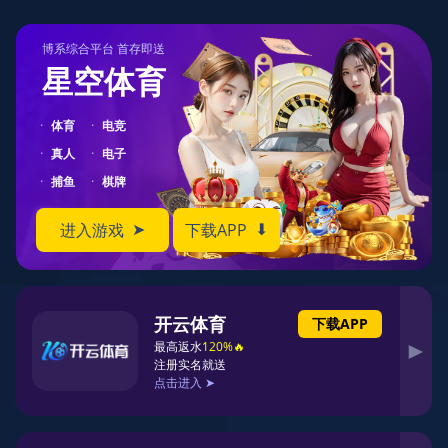
立即注册
华体会体育
官网 · 权威
体育数据平台
华体会体育 OFFICIAL WEBSITE
自2022年创立以来，
华体会体育
致力于为用户提供包
括NBA、英超、欧洲杯、LPL在内的热门赛事直播与数
据服务，广受用户信赖。
立即下载华体会体育APP