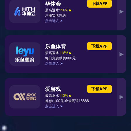
2026-06-12 17:28
13 次阅读
广州飞盘队在比赛中的快速转换与战术得
失分析
本文将对广州飞盘队在比赛中的快速转换与战术得失
进行深入分析。文章首先概述了飞盘运动的特点以及
广州飞盘队在比赛中的表现，强调了快速转换的重要
性和实际应用。接着，从四个方面详细探讨了广州飞
盘队的战术布局、人员配合、应对策略及其不足之
处。在战术布局中，文章分析了球队如何通过合理布
阵实现快速攻防切换；在人员配合部分，则关注于队