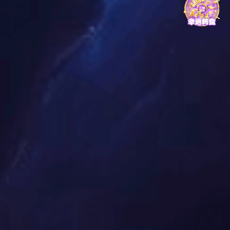
4、存在问题与改进空间
尽管广州飞盘队在快速转换及整体执行力方面表现突
出，但仍然存在一些亟待改进的问题。其中之一是对
于突发情况反应不够敏捷。有时候，当局势发生变
化，例如被追平或落后时，一些球员可能出现心理波
动，从而影响战斗意志和执行效果。
另外，在长时间激烈拼搏之后，由于体力消耗问题，
有些选手可能无法保持最佳状态，这也导致团体合作
出现裂缝。因此，加强体能训练和心理素质培养显得
尤为重要，可以帮助球员更好地适应高强度赛事带来
的压力。
最后，对于新加入球队的新成员，需要更加系统化且
专业化的培训，以确保他们能够迅速融入团队并理解