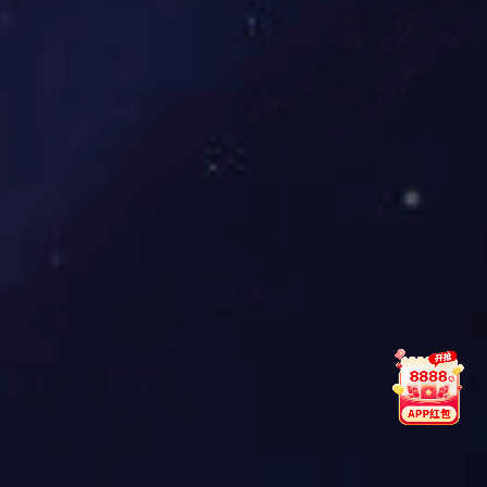
整个系统运作。这不仅仅是技术层面的培训，更包括
心理建设，让他们树立起团队意识，为全队贡献力
量。
总结：
总体而言，通过以上分析可以看出，广州飞盘队在快
速转换及其战略实施方面取得了一定成绩，但也暴露
出了一些短板。未来，他们需进一步优化内部协调机
制，加强实战演练以提升抗压能力，同时关注新老成
员间经验传承，以形成持久稳定的发展态势。
希望通过这篇文章，不仅能为广大热爱体育的人士提
供关于粤港澳大湾区该项运动发展趋势的新见解，也
期待更多人加入到这项充满激情与挑战性的运动之