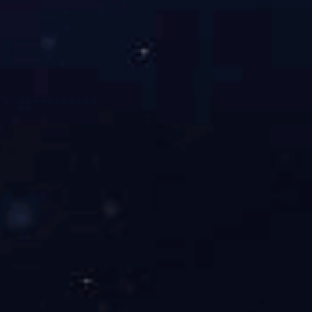
广州排球队技术解
杭州乒乓球队在奥运
成
析：从基本功到战
会积分榜上以
通
2026-06-23
2026-06-25
2
推荐网站
联系我们
地址
support@fjxjjj.com