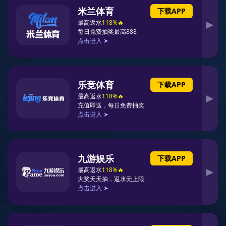
首页
/
体育新闻
/ 正文