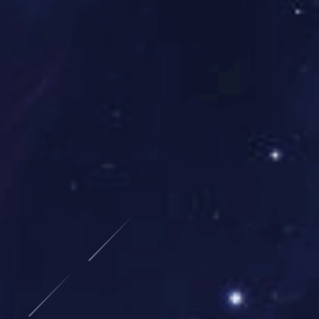
率，还能为后续反击创造条件。当球员成功抢断或获
取回传后，迅速发起反击成为关键，这时球员需要具
备较高的场上意识和迅速决策能力。
此外，球队还注重培养球员在特定区域内的位置感，
使得每位成员都能明确自己的职责和任务。这种清晰
化分工让整体配合更加顺畅，从而提升了整体战斗
力，实现高效的攻防切换。
2、人员配合与默契度
人员间的默契度是影响广州飞盘队表现的重要因素之
一。为了提高这一点，教练组经常组织团队训练，通
过不断磨合来增强球员之间的理解和信任。在训练过
程中，他们会模拟比赛情境，让球员们学会如何在压
力下作出正确判断。