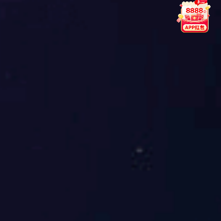
动球队持续向前发展的动力来源之一。
综上所述，无论是在战术执行还是人才培养方面，都
需要保持高度警觉，并及时调整行动策略，以便适应
瞬息万变的新形势。这不仅关乎成都市体育文化的发
展，更影响着整个中国足球事业迈向世界舞台的重要
历程。
上一篇：
曼联与马竞历史交锋回顾及战绩分…
下一篇：
科学街舞训练方法探索与实践的完