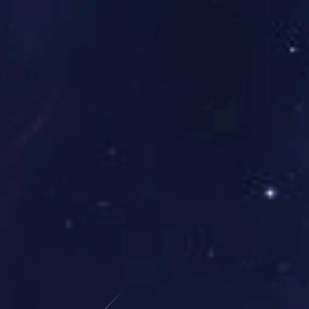
向，从而形成强有力的攻击链条。
最后，成都足球队还注重前锋线上的位置感和配合默
契。在比赛过程中，前锋不仅要具备个人突破能力，
还需与中场及边翼密切合作，通过无缝连接提高整体
攻击效率。这种团队协作使得每一次进攻都充满威
胁，也为后续的发展打下良好基础。
2、面对挑战与应对策略
尽管成都足球队在进攻体系上拥有优越之处，但在实
际比赛中仍然面临诸多挑战。例如，对手针对性的防
守策略可能会限制他们发挥出最佳水平。当面对严密
防守时，球队往往陷入传球不畅、跑动缺乏空间的问
题，导致无法有效制造射门机会。