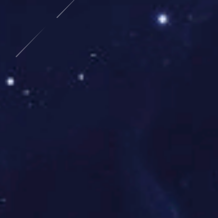
为了应对这些困难，成都足球队开始尝试多样化的战
术组合。一方面，他们加强了二次进攻意识，即一旦
失去控球后迅速反抢，以减少对手反击机会；另一方
面，通过增加控球时间和耐心传递来撕开对方防线，
有效地寻找破绽。这些策略使得球队能够更灵活地适
应不同类型的比赛环境。
此外，在技术层面上，加强个人技能训练也是一种重
要方式。教练组通过强化前锋与边翼球员的射门技
巧，使他们在关键时刻能够把握住机会。有时候，一
次简单但精准的射门就能改变比赛局势，因此针对性
的训练显得尤为重要。
3、提升进攻效率的方法
提高进攻效率是任何球队追求的重要目标，而成都足