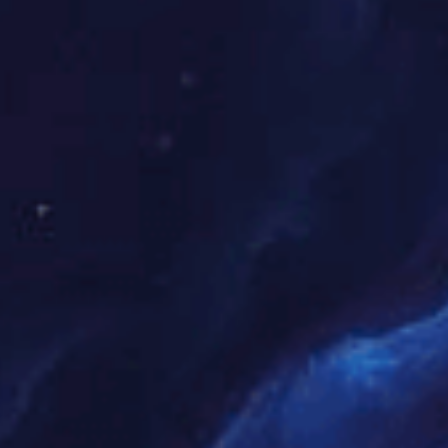
球队也通过多种方法实现这一目标。其中之一就是细
化每名球员在场上的职责，让每个角色都清晰明确，
从而最大程度发挥个人优势。在这种情况下，每位选
手都能找到适合自己的踢法，更加投入到整体战略当
中。
此外，通过视频分析技术，教练组可以及时发现并纠
正问题。赛后的复盘环节非常关键，它帮助球员们理
解自己在场上出现的问题，并从他人的成功经验中学
习。同时，这种分析可以用于研究对手，从而制定出
更加精确有效的战术方案，提高胜算。
最后，加强团队内部沟通也是提升进攻效率的一项重
要举措。在高强度比赛中，有效的信息交流能够让每
个成员即时掌握场上的动态变化，这对于快速做出决