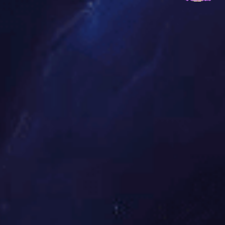
行为，通过稳健推进逐步扩大优势；而当落后时，则
积极寻找翻盘机会，通过小规模团fight或偷龙等方式
争取时间。
BGL还特别擅长利用地图资源来调控节奏，例如通过
视野布置掌握关键地点信息，从而决定何时发起进攻
或撤退。这样的操作往往能使他们在劣势中寻找到突
破口，甚至逆转局面。同时，这也要求选手们具备较
高意识，以便随时调整行动方案。
不过，对于比赛节奏控制来说，仅靠单一方法难以持
久。因此，需要不断总结经验教训，根据不同环境灵
活变换思路，以适应瞬息万变的赛场。同时，加强心
理素质训练也是必不可少的一环，以确保在紧张局势
下仍然保持冷静判断能力。