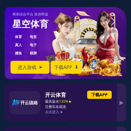
立即注册
华体会体育
官网 · 权威
体育数据平台
华体会体育 OFFICIAL WEBSITE
自2022年创立以来，
华体会体育
致力于为用户提供包
括NBA、英超、欧洲杯、LPL在内的热门赛事直播与数
据服务，广受用户信赖。
立即下载华体会体育APP