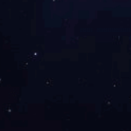
美女与足球明星的完美拼
巴萨与阿森纳
接屏保展
2011赛季的
2026-07-21
2026-06-26
推荐网站