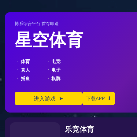
立即注册
华体会体育
官网 · 
平台
华体会体育 OFFICIAL WEBSITE
自2022年创立以来，
华体会体育
致力于为用户提
LPL在内的热门赛事直播与数据服务，广受用户