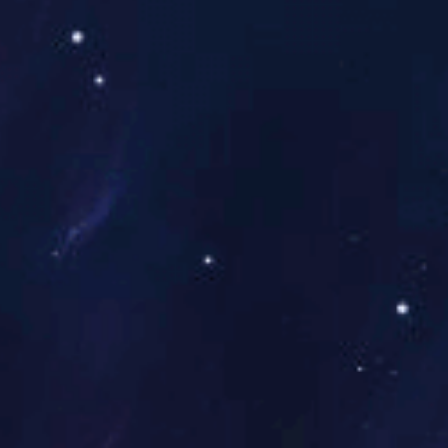
球队的构成与变化，揭示其背后蕴含的足球哲学
联赛历史变迁轨迹
西甲联赛自1929年创立以来，经历了多个发展
里成为联赛的主导力量，前十个赛季中两队共包
成全国性影响力，更多体现为地域性竞技文化的
1950年代至1970年代，随着电视转播技术的
则在克鲁伊夫时代迎来首个黄金期。此阶段联赛
员的引入提升了整体竞技水平，瓦伦西亚与马竞
进入21世纪后，西甲进入全球化高速发展期。皇
德里竞技在西蒙尼带领下打破垄断格局。这个阶
次缩小至个位数，反映出战术革新带来的竞争平
豪门统治力解析