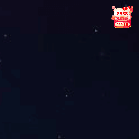
下一篇：
英超球队球员转会策略大揭秘