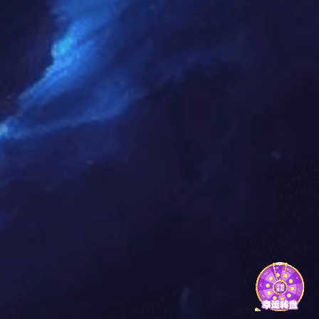
智慧。
2000年代初两夺联赛冠军，后者上演超级
与核心球员爆发，但受制于经济实力难以持
。
比利亚雷亚尔、塞维利亚等球队通过欧战积
球员后再高价出售的运营模式，既维持了俱
过65%，马竞以11次季军成为最稳定的挑
12分缩小至7分，竞争强度显著提升。这
区球队获得48%的冠军，加泰罗尼亚占