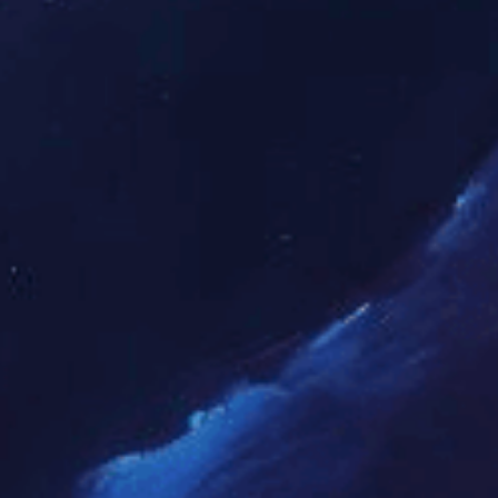
功源于持续的战略投资与品牌运营。伯纳乌
球队始终保持顶级竞争力。欧冠赛场与联赛
奇迹。梅西、哈维、伊涅斯塔等球员的成长
术革命不仅让巴萨六夺欧冠，更在联赛中实
。
乐部通过会员制管理模式积累庞大资源，球
前五。这种经济优势转化为转会市场的购买
案例。西蒙尼打造的钢铁防线与高效反击战
部通过精准的球探系统发掘格里兹曼、奥布