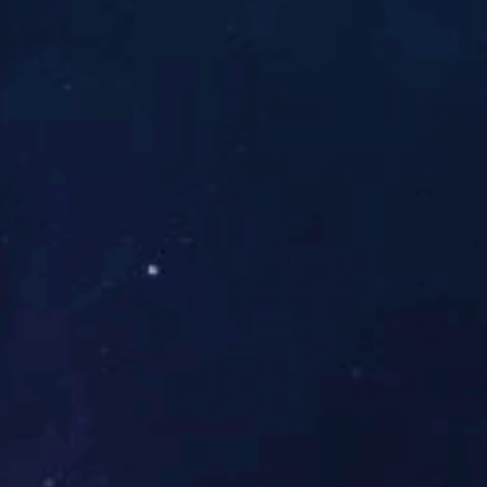
与商业逻辑。
阶段。在早期阶段，毕尔巴鄂竞技与皇家马德
揽八次冠军。这一时期的西班牙足球尚未形
碰撞。
普及，皇家马德里逐渐确立霸主地位，巴塞罗那
前三名的争夺开始呈现国际化趋势，外籍球
等球队凭借本土青训体系跻身前列。
马与巴萨通过巨星战略构建银河战舰，而马
段的联赛前三名争夺愈发激烈，积分差距多
衡性提升。