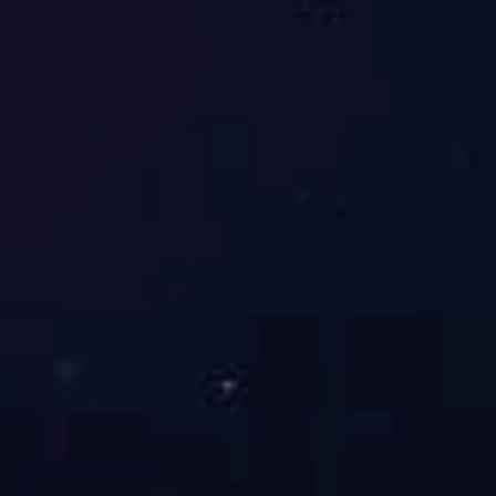
上一篇：
深圳飞盘队快攻革新之路探索与实…
下一篇：
3月1日NBA常规赛奇才对阵勇士精
热门推荐
王秀英的篮球人生：
足球明星的独特个人
杭
从热爱到成就的
技巧与比赛中
技