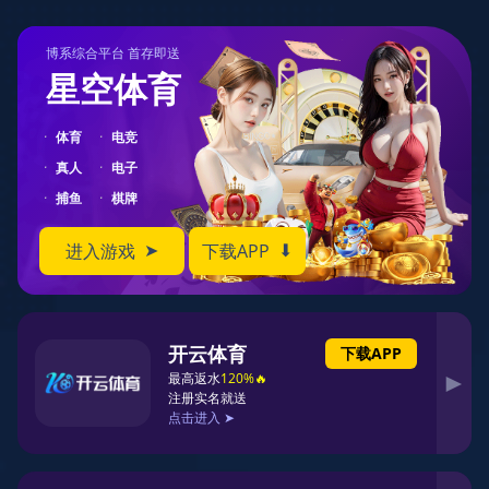
立即注册
华体会体育
官网 · 权威
体育数据平台
华体会体育 OFFICIAL WEBSITE
自2022年创立以来，
华体会体育
致力于为用户提供包
括NBA、英超、欧洲杯、LPL在内的热门赛事直播与数
据服务，广受用户信赖。
立即下载华体会体育APP