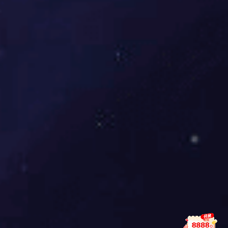
管做出联赛第三多的109次扑救，但出击失误导致丢
球数同样高居榜首。相比之下，埃弗顿皮克福德的关
键扑救率为84%，帮助球队在罚分困境中顽强脱离降
级区。
总结：
英超积分榜的每一次细微变动，都是球队综合实力的
精准投射。从曼城的体系化运营到保级队的绝地反
击，积分数字背后凝聚着战术博弈、临场应变与俱乐
部管理的全方位较量。争冠集团的毫厘之争折射出现
代足球对细节的极致追求，而保级区的生死时速则凸
显职业足球的残酷本质。
随着赛季进入收官阶段，积分榜的最终定格不仅取决