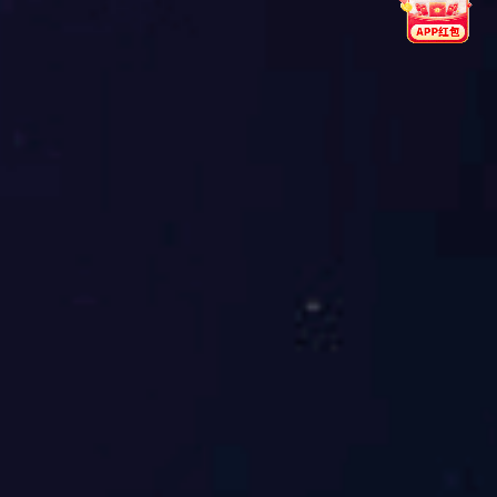
于球队实力，更考验心理韧性与机遇把握能力。无论
是冲击欧冠资格的激烈角逐，还是为保级殊死一搏的
悲壮故事，这些动态变化共同编织出英超联赛最动人
的竞技画卷。未来的每一场比赛，都可能成为改写积
分格局的历史性时刻。
上一篇：
武汉足球队配合表现的数据分析与…
下一篇：
广州排球队技术解析：从基本功到战