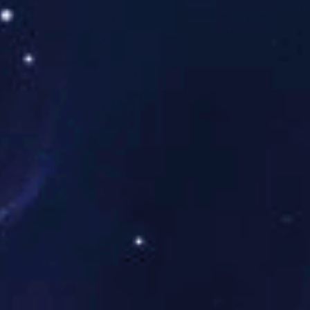
命运。
积分榜格局分析
当前英超积分榜呈现典型的金字塔结构，榜首集团与
降级区形成鲜明对比。曼城、阿森纳、利物浦三支球
队以超过80分的恐怖效率领跑积分榜，展现超强稳定
性。这三支球队场均得分率均超过2.3分，反映出攻防
两端的统治力。特别是曼城在关键战役中的控制力，
使其始终占据争冠主动权。
中游区域呈现高度拥挤的竞争态势，从第四名的维拉
到第十名的纽卡斯尔，七支球队分差仅维持在6分之
内。这种胶着状态促使各队必须每场必争，西汉姆联
近期五轮不败的强势表现就是典型例证。中游球队的
战术选择往往在攻守平衡与冒险抢分之间摇摆，直接