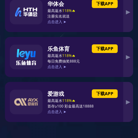
2026-06-23 15:01
9 次阅读
英超球队排名积分：英超球队的当前积分
和排名
英超联赛作为全球最具竞争力和观赏性的足球赛事之
一，其球队排名与积分动态始终牵动着球迷的心。本
赛季的积分榜呈现群雄逐鹿的激烈态势，传统豪强与
新兴势力之间的较量让每一轮比赛充满悬念。本文将
从积分榜的总体格局、争冠集团的角力、中游球队的
生存之战以及保级区的残酷竞争四个维度，深入剖析
当前英超积分形势，揭示数据背后的战术逻辑与球队