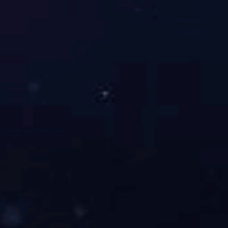
热门推荐
深圳足球队以85分领
深圳羽毛球队技术表
希
跑精英赛积分
现深度分析与
名
2026-07-23
2026-07-22
2
推荐网站