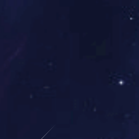
影响积分走势。
保级区方面，谢菲尔德联已提前锁定降级名额，卢顿
与伯恩利的生存希望愈发渺茫。值得注意的是，诺丁
汉森林凭借最后时刻的点球绝杀，成功将与安全区的
分差缩小至2分，这种戏剧性变化正是英超保级大战
的缩影。
争冠形势白热化
曼城卫冕之路遭遇阿森纳的强力挑战，两队积分交替
上升的局面持续超过两个月。瓜迪奥拉的球队展现出
恐怖的续航能力，过去十轮场均控球率达到68%，关
键传球次数联赛第一。这种体系化优势使其在密集赛
程中始终维持着稳定的得分效率。