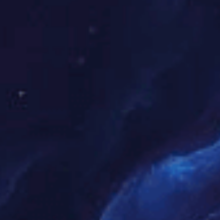
恩利近期变阵三中卫体系后抢得关键7分，防守失误
率下降37%，展现出强烈的求生欲望。这种战术调整
的效果直接反映在积分榜的细微变化上。
卢顿的保级希望寄托于主场优势，肯尼尔沃斯球场本
赛季贡献了球队79%的积分。前锋阿德巴约的空中争
顶成功率高达63%，这种简单直接的打法在冲刺阶段
可能成为救命稻草。但球队客场战绩垫底的硬伤，仍
是难以逾越的障碍。
诺丁汉森林的保级策略聚焦于锋线组合优化，伍德与
埃兰加的速度冲击形成化学反应，两人最近五场联手
贡献6球3助攻。不过俱乐部面临的财务违规调查如同
达摩克利斯之剑，可能对球队士气产生不可预知的影
响。