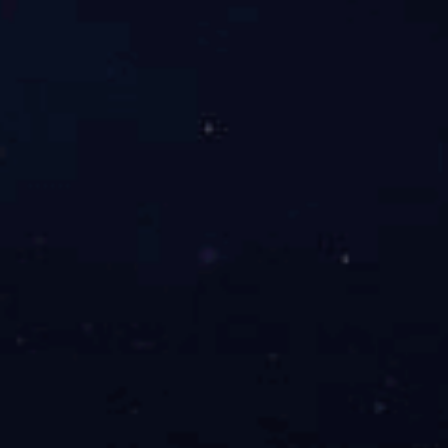
的奢华生活揭秘
-18