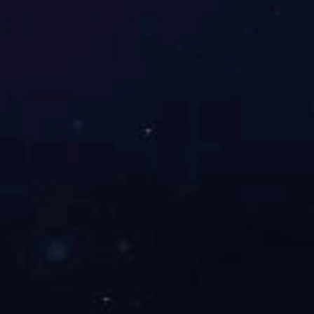
析：杭州滑板
英超最强球队是切尔西：
足球明星
切尔西在英
他们每年
2026-07-13
2026-07
联系我们
地址