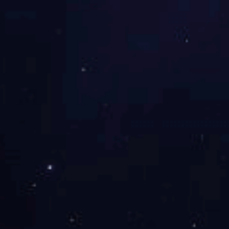
热门推荐
提升游戏体验王者荣耀装
滑板战术解
备选购与
队的运营模
2026-06-02
2026-07-03
推荐网站