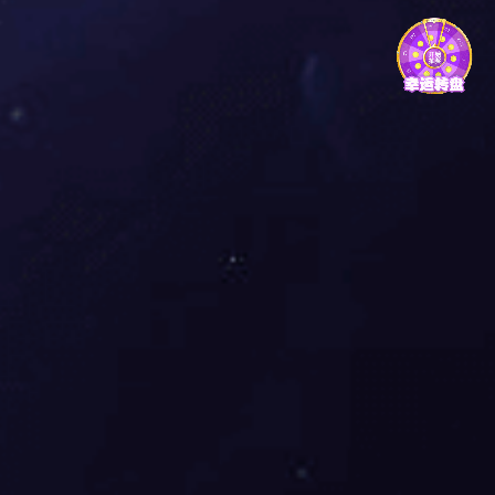
成了一种独特而强大的团队文化。这里，每
还是新加入的小伙伴，都共同构建着这个大
同面对困难，这正是团队精神最真实体现。
的平台，使得每个成员都有机会发展自己的
魅力还是日常生活中的乐观态度，都极大地
这也是为什么越来越多的人愿意加入这个团
更能升华灵魂。
私奉献和信任支持，该团队培养出了一批又
理念，在今后的征程中，再创辉煌，为推动
，不断推动着自身以及周边环境的发展。他