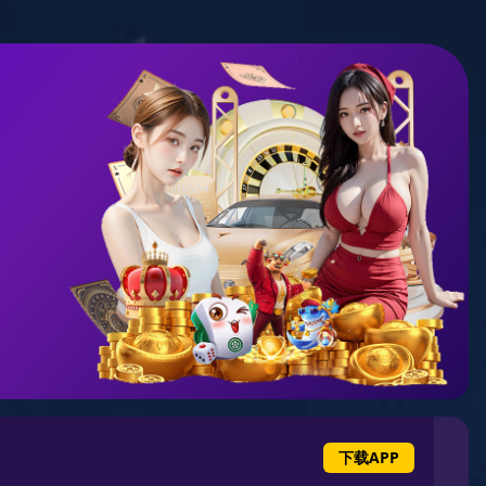
体育
下载App
公司简介
权威体育数据
供包括NBA、英超、欧洲杯、
信赖。