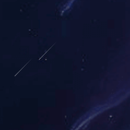
广州攀岩队的力量与激情：