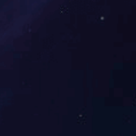
们用汗水浇灌出的成果，不仅仅是个人荣誉，还
意把自己的经验传递给更多热爱生活的人，希望
同探索生命中的无限可能。
This is a journey of growth, a testament to th
来，由于不断创新与坚持不懈，相信广州攀岩队