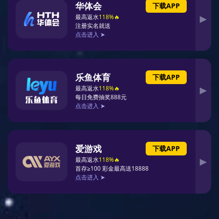
2026-06-21 19:01
13 次阅读
攀岩灵活性排行榜揭晓上海攀岩队荣获第
三名佳绩
近日，攀岩灵活性排行榜正式揭晓，上海攀岩队以出
色的表现荣获第三名的佳绩。这一成就不仅展现了上
海攀岩队员们在技艺和体能上的非凡实力，也为中国
攀岩运动的发展增添了一份光彩。本文将从四个方面
详细探讨这一盛事，包括上海攀岩队的训练背景、比
赛过程中的精彩表现、灵活性在攀岩中的重要性以及
未来的发展前景。通过这些方面的分析，我们将更深