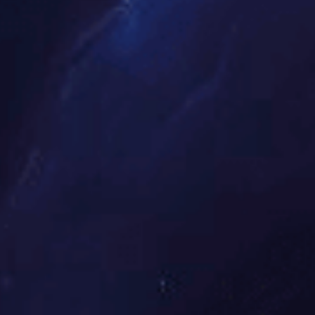
随着国家对体育事业越来越重视，以及大众健身意识
不断提高，预计未来国内攀岩运动将迎来蓬勃发展的
机遇。同时，各类相关赛事也会逐渐增多，为更多年
轻人提供展示自我的平台。这无疑是推动整个行业进
步的重要动力。
作为代表中国参与国际赛事的重要力量之一，上海攀
岩队肩负着推广和普及这一项目的重要使命。他们不
仅希望通过优秀成绩鼓励更多的人参与到这项运动中
来，还希望通过自身努力，将中国传统文化与现代竞
技相结合，让世界看到中国独特魅力所在。
展望未来，我们期待上海攀岩队继续发扬顽强拼搏精
神，以不断进取之姿推动团队发展，同时也希望更多
新鲜血液加入到这个充满激情与挑战的新兴领域，共