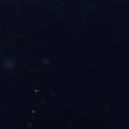
广州网球队的节奏变
广州极限运动队的比
张
化与战绩分析
赛经验分享与
功
2026-06-29
2026-07-10
2
推荐网站
联系我们
地址
support@fjxjjj.com
华体会体育