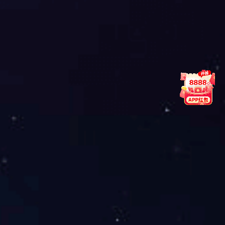
。当然，这样一段历程并非终点，而是一个
引人瞩目的经典对决！
ill always play a significant role in
 matches that fans can witness the
l truly beautiful.
下一篇：
攀岩精神：探索成都攀岩队员的心理