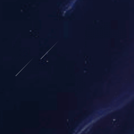
曼城与奥林匹亚历史交锋回