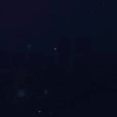
妆动画形象大
BLG战队在英雄联盟中的
叔叔辈心
防反策略
榜单与他
2026-06-02
2026-08
联系我们
地址