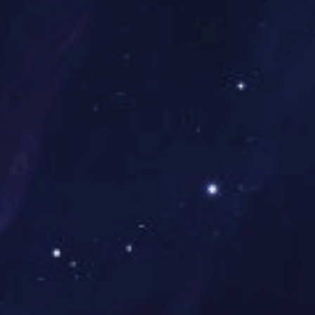
2、战绩对比分析
从历史战绩来看，自两队首度交手以来，曼城在
数据，在过去十场正式比赛中，曼城赢得了七场
收场。这充分显示了曼城整体实力上的提升和稳
特别是在最近几年的欧冠小组赛中，曼城对奥林
比赛节奏，还通过快速传递创造出更多进攻机会
方核心球员发挥，从而确保胜利。这种成熟的战
然而，在某些特定环境下，如客场作战或恶劣天
些情况下，虽然占据控球优势，却无法有效转化
击机会，也让双方竞争更加激烈。因此，即使整
不确定性。
3、球员表现评析