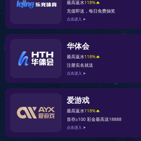
立即下载华体会体育APP
首页
/
体育新闻
/ 正文