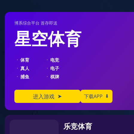
立即注册
华体会体育
官网 · 
平台
华体会体育 OFFICIAL WEBSITE
自2022年创立以来，
华体会体育
致力于为用户提
LPL在内的热门赛事直播与数据服务，广受用户