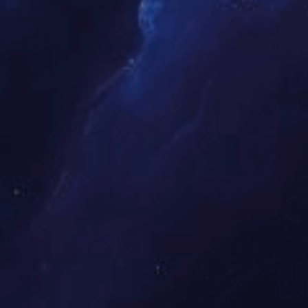
4、品牌形象与公众影响力
TES不仅注重自身实力提升，同时也非常重视品
互动，以及参与各类线下活动，都让更多人认识
懂得如何借助网络平台，与粉丝保持亲密关系，
Sponsor合作也是TES成功的一部分。他们通
能相互促进品牌效应。此外，通过联合营销活动
解这一新兴领域，为未来的发展打下良好基础。
TES还特别强调社会责任感，经常参与公益活动
引了一批理智且有追求的新一代粉丝，对于提升
用。所有这些努力，不仅让 TES 在电竞界脱颖
总结：
TES通过从多个维度全面发力，实现了从反击到