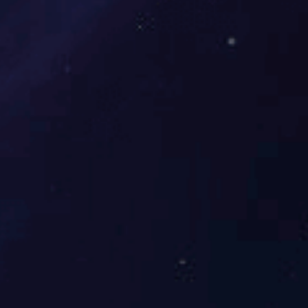
理、灵活优化战术体系、高效运用数据分析以及
自己的辉煌之路。这些做法不仅让他们在激烈竞
条可借鉴的发展路径。
未来，我们期待 TES 在不断进步中继续创造佳
望其他电竞组织能够从中受到启发，共同推动电