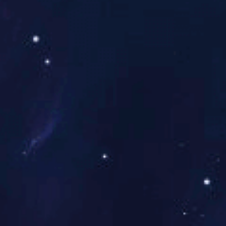
性。在此基础上，选手们也积极进行自我调整与
战队还通过引入数据分析与科技手段，为决策提
满可能性。最后，结合公众影响力和品牌形象，T
扩大了自身的知名度和美誉度。综合来看，通过这
力的飞跃，也为整个电竞行业树立了新的标杆。
1、团队管理与氛围建设
TES战队在团队管理方面尤为注重，通过建立良
理层就明确提出要构建一个开放、包容的环境，
种做法有效减少了因误解而导致的矛盾，使得整
此外，在日常训练中，教练组会定期组织团建活
让选手们放松心情，还能增进彼此之间的了解。
这样既锻炼身体，又拉近了心灵距离。
这种良好的团队氛围使得选手们在关键时刻能够