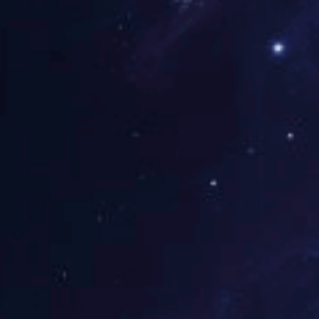
击革新重塑战队辉煌之路