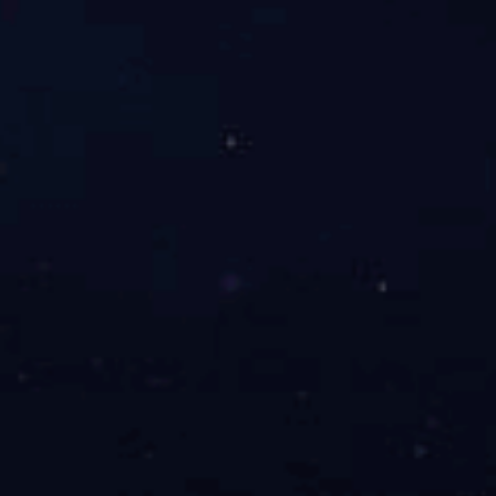
个人能力排行榜揭
队
-21