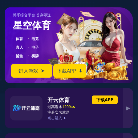
立即注册
华体会体育
官网 · 权威
体育数据平台
华体会体育 OFFICIAL WEBSITE
自2022年创立以来，
华体会体育
致力于为用户提供包
括NBA、英超、欧洲杯、LPL在内的热门赛事直播与数
据服务，广受用户信赖。
立即下载华体会体育APP