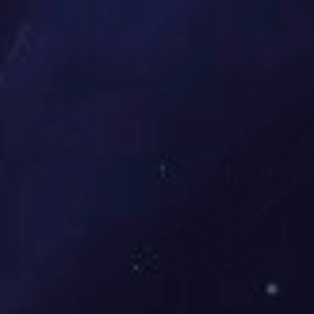
办的"旋风训练营"开发出针对不同年龄段的课程体
系，其研发的VR投篮训练仪获得国家专利。这种市场
化培训与专业青训的互补，使浙江青年队连续三年包
揽全国U17联赛冠亚军。
未来发展方向聚焦职业化与全民化双轨并行。规划中
的杭州篮球学院将联合浙大体育系培养专业管理人
才，宁波正在建设能承办世界杯级别赛事的多功能体
育馆。全民健身方面，"村村有球场"工程已覆盖93%
行政村，基层联赛体系让篮球运动真正融入百姓生
活。
总结：
浙江篮球以双CBA球队为支点，撬动了竞技体育与群