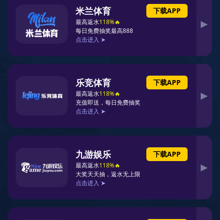
首页
/
体育新闻
/ 正文