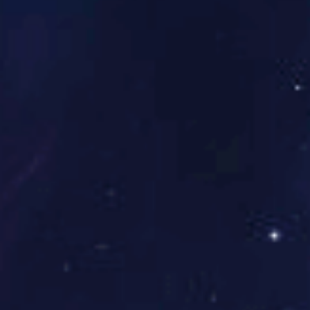
上升势头。
双球队模式为浙江篮球带来良性竞争。主客场交替举
办的赛制设计，让杭州、绍兴、义乌等多个城市都能
承办高水平赛事。2023年CBA全明星周末在杭州奥体
中心举办，吸引超过2万名观众到场，印证了浙江作
为篮球高地的号召力。这种双核驱动格局不仅提升竞
技水平，更有效激活区域篮球市场。
历史发展与区域特色
浙江篮球的基因可追溯至民国时期，宁波、温州等通
商口岸最早接触现代篮球运动。新中国成立后，浙江
男篮在1953年华东区篮球赛夺冠，奠定竞技基础。改
革开放后，民营企业深度介入职业体育，广厦集团
2005年收购球队开创民企运营CBA先河，这种市场化