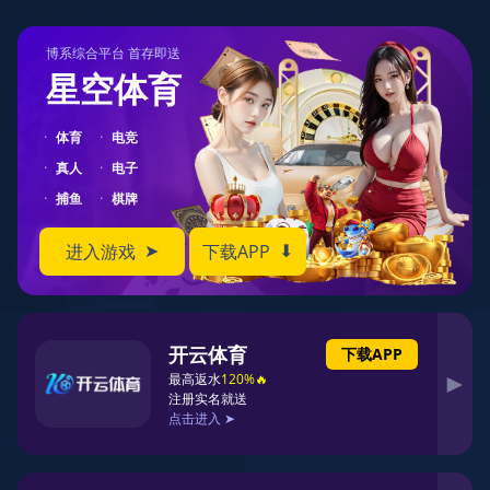
立即注册
华体会体育
官网 · 权威
体育数据平台
华体会体育 OFFICIAL WEBSITE
自2022年创立以来，
华体会体育
致力于为用户提供包
括NBA、英超、欧洲杯、LPL在内的热门赛事直播与数
据服务，广受用户信赖。
立即下载华体会体育APP