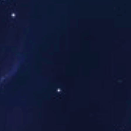
为杭州攀岩队未来的发展指明方向。
1、科学训练体系的建立
在现代竞技体育中，科学化的训练体系已经成为提高
运动员竞技水平的重要保障。杭州攀岩队意识到，仅
靠传统的体能训练和技能练习已无法满足高水平比赛
的需求，因此开始引入专业运动生理学家和心理学家
的指导，制定个性化的训练计划。
首先，通过对运动员身体素质、技术动作及心理状态
进行全面评估，杭州攀岩队能够为每位运动员量身定
制适合他们自身特点的训练方案。这种做法不仅能有
效提升运动员的身体素质，还能增强其心理承受能
力，为应对比赛压力打下良好基础。