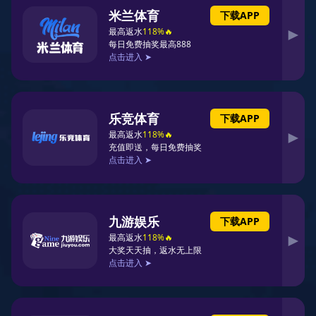
首页
/
体育新闻
/ 正文