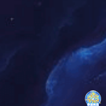
此次对决中，多位球员展现出卓越风采。其中，上海
飞盘队的一名核心后卫凭借其敏锐洞察力与精准投
掷，多次帮助球队打破僵局。他不仅具备极佳的位置
感，还能在压力下保持冷静，为其他球员创造良好机
会。此外，他在防守端也发挥积极作用，有效阻止了
对方多次进攻。
另一方面，西安飞盘队的一名年轻前锋同样不容忽
视。他凭借自身速度优势以及灵活跑位，多次制造威
胁，并成功将比分拉近。虽然他年纪尚轻，但却显示
出令人刮目相看的潜力，其未来发展值得期待。
当然，要想赢得胜利，仅依赖个别明星球员是不够
的。两支球队均强调团队协作的重要性，通过默契配
合来实现各自目标，这也帮助他们达成最佳效果。在