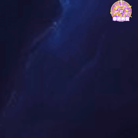
团队文化是推动集体向前发展的核心因素之一。上海
乒乓球队非常注重营造积极向上的团队氛围。他们倡
导“团结、拼搏、超越”的理念，引导每位成员树立共
同目标，并努力朝着这个方向迈进。
为了加强相互之间沟通与信任，球队定期举办团建活
动，包括户外拓展和文娱活动，这不仅丰富了队伍生
活，也增进了成员之间的人际关系。在这些活动中，
各位成员能够更深入地了解彼此，从而形成更加紧密
合作的小组。
同时，在日常管理上，教练强调尊重与倾听，每位队
员都有机会表达自己的看法与建议，这种开放式管理
让大家都感受到被重视，从而增强归属感和责任感。
这种良好的文化氛围无疑有助于提升整个团队协作能