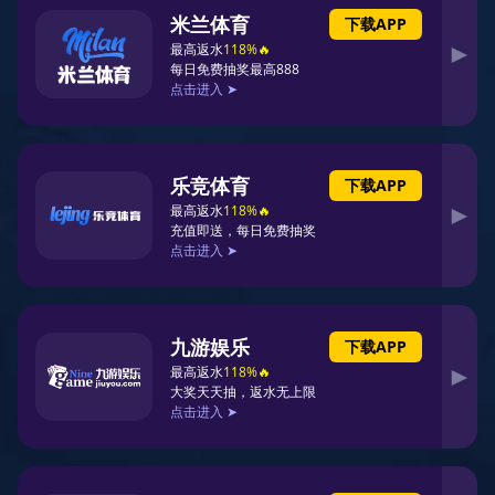
首页
/
体育新闻
/ 正文