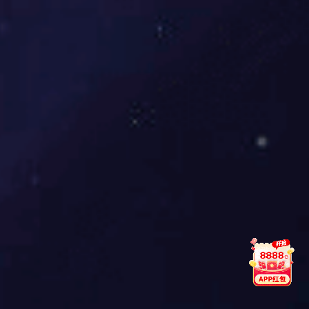
力，实现共同进步。
总结：
综上所述，上海乒乓球队通过节奏革新，不仅提升了
自身竞技水平，而且强化了团队内部协作能力。从创
新训练方法到灵活调整比赛策略，再到培养良好的心
理素质及建设积极向上的团队文化，各个环节相辅相
成，共同促进着整个团队的发展。这一系列举措使得
该队伍能够更加稳健地面对未来各种挑战，为中国乃
至全球范围内推广乒乓球项目做出了积极贡献。
未来，我们期待看到更多像上海这样勇于创新并善于
实践的新兴力量，希望其他体育团体也能借鉴其成功
经验，共同推动我国体育事业蓬勃发展。同时，相信