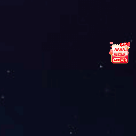
可以预见，他们将在今后的赛事中继续发光
这只是其中的一部分内容，但足以让我们看到，一个小小团
来积极影响。我相信，只要持续努力，就一
下一篇：
赵敏专访：从青涩球员到篮球巨星的