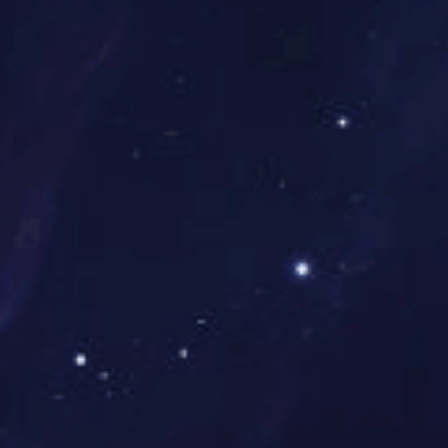
2、比赛过程中的精彩表现
在此次世界街舞大赛中，西安极限运动队以其独
赛过程中，他们展示了一系列精心编排的新作品
前一亮。特别是在自由风格环节，他们大胆融合
值得一提的是，在整个比赛过程中，西安极限运
次转身、每一个跳跃，都仿佛经过精心设计般完
间深厚的友谊，也反映出长期训练所积累下来的
最终，在评委打分环节，他们凭借52分稳居积分
定，也是对他们未来发展的激励。这份荣耀背后
他们为热爱所做出的坚持与牺牲。
3、评分标准及其重要性