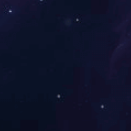
上一篇：
中国斯诺克精彩对决墨菲与卡特谁…