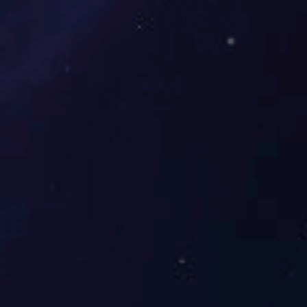
影响，各个方面均显示出这支团队的不凡之处。
发热，为更多年轻人树立榜样，引领潮流发展。
This is the end of the article. 
体如何通过努力，实现梦想，并为我们的社会带
定会迎来更加绚烂的明天！