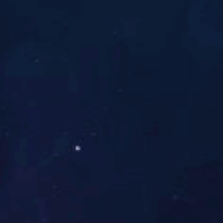
将全面了解这支团队如何在激烈竞争中脱颖
广街舞和极限运动文化的团队。他们不仅仅
体，聚集了来自各地优秀的街舞爱好者。这
超越”的理念，不断提升自己的综合素质和
定期组织培训课程，并邀请国内外知名导师
业技能上得到提升，同时也增强了团队之间
，通过实战磨练提高自身实力。
的人气和认可。他们不仅在本地赛事中屡获
断追求卓越、勇于创新的发展精神，使得西