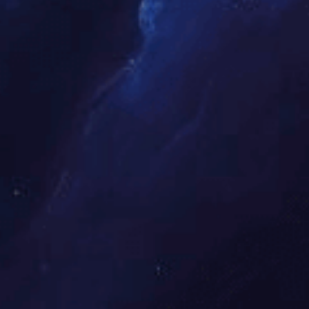
西安极限运动队以52分稳居积分榜首，无疑为他
誉将使得他们获取更多曝光机会，有望吸引到更
步推动当地街舞文化的发展，为更多年轻人提供
此外，该成就还可能促使更多相关产业的发展。
活动，为各地优秀团队提供展示自我的机会。同
球队展开合作，共同推进城市文化建设。这些都
市民生活质量。
总之，这项成就是一次良好的开端，对未来无疑
持这种拼搏精神，再接再厉，在更大的平台上书
总结：
综上所述，西安极限运动队凭借其卓越表现，在
团队实力，也彰显了中国街舞文化蓬勃发展的潜