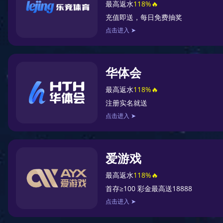
立即下载华体会体育APP
首页
/
体育新闻
/ 正文