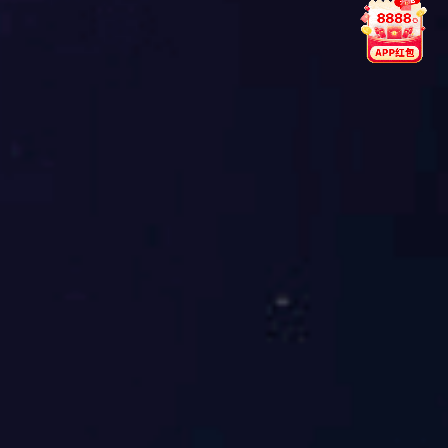
展指明方向。
因此，我们期待这支充满激情与实力的新生代队伍继
续书写辉煌篇章，同时也希望他们在国际舞台上能够
展现更大的风采，为中国羽毛球事业的发展贡献更多
力量！
上一篇：
广州网球队的节奏变化与战绩分析…
下一篇：
中国斯诺克精彩对决墨菲与卡特谁