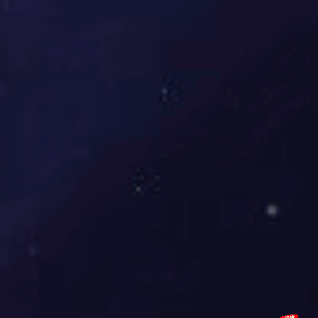
同时，对于新兴技术元素，如视频回放分析等，他们
也积极引入并应用于日常训练之中。这种数据驱动的
方法不仅帮助教练发现不足之处，还为运动员提供改
进方案，从而推动整体水平持续提升。因此，可以说
技术细节直接关系到成败，也是该队持续竞争力的重
要体现。
总结：
综上所述，成都羽毛球队通过卓越的配合技巧、灵活
多变的战术运用，以及优秀心理素质和扎实技术基
础，有效构建起一支强大的竞赛团队。他们不仅仅追
求胜利，更注重内部建设与外部适应，让每一位成员
都能发挥出最大的潜力，实现个人价值与团队目标共
赢。这些经验值得其他体育团队借鉴，并为未来的发