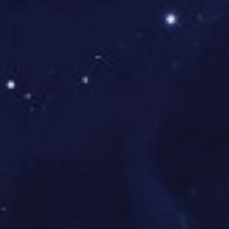
各种局面，提高获胜机率。
例如，当面对强劲对手时，他们往往采用快速进攻与
防守结合的方法，通过不断变化击球角度来扰乱对方
节奏。而当遇到较弱对手时，则可能采取稳扎稳打、
控制节奏来确保胜利。这种因敌制胜的方法充分体现
了成都羽毛球队深厚的技战术素养。
同时，与传统单一打法不同的是，该队善于利用自身
优势进行创新。例如，他们可能会根据选手个人特长
设计专属战术，这样不仅发挥了每位选手最大潜力，
也使得全队战斗力得到提升。因此，在本赛季赛事
中，该队凭借其灵活多变且高效实用的战术体系屡次
取得佳绩。