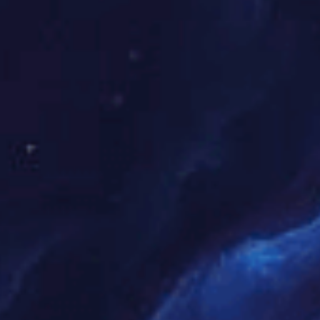
3、心理素质与临场应变
心理素质对于运动员来说至关重要，而这方面也是成
都羽毛球队极为重视的一环。在高压环境下保持冷
静、自信，是每位选手必须具备的基本素养。他们定
期参加心理辅导课程以及模拟压力环境下训练，有效
提高了选手们面对困境时调整心态和状态的能力。
特别是在关键分数时刻，选手们需要能够迅速集中注
意力并做出最佳决策。通过专业心理教练指导及团体
建设活动，该队逐渐形成了一种积极向上的团队文
化，使得所有成员都能在困难情况下互相支持，共同
克服挑战。
综合来看，优秀的心理素质让成都羽毛球队在比赛中
无论面对怎样的不利局面，都能保持良好的竞技状