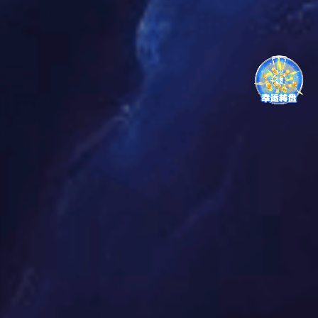
态。而这种精神力量不仅源于个人努力，也离不开团
队氛围营造，可以说是他们成功不可或缺的一部分。
4、技术细节决定成败
最后，不容忽视的是技术细节对于整支队伍表现的重
要意义。成都羽毛球队非常注重基本功训练，通过反
复练习提高击球准确性和稳定性。此外，他们还特别
关注发球、接发等环节，这些看似简单却极具影响力
的小细节往往能够左右整场比赛走向。
例如，在接发球阶段，如果能够准确判断对方发球意
图并及时做出响应，就能有效增加反击机会。而这一
切都依赖于平日里扎实细致的训练。因此，这支球队
坚持“千磨万击还坚劲”的原则，不断打磨自己的技术
细节，以求做到尽善尽美。