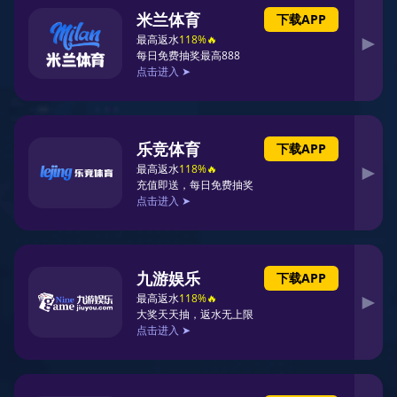
首页
/
体育新闻
/ 正文